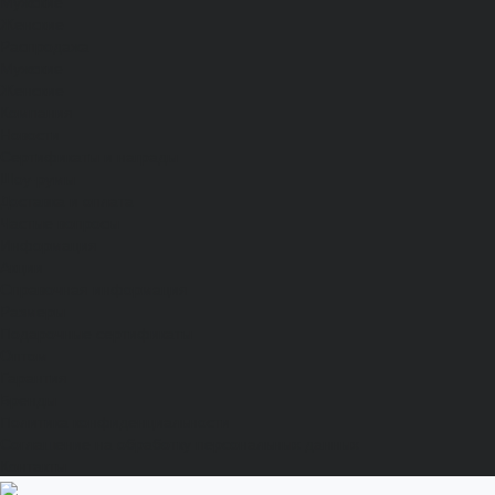
Мужские
Женские
Распродажа
Мужские
Женские
Компания
Новости
Сертификаты и награды
Шоу-румы
Доставка и оплата
Частые вопросы
Информация
Акции
Справочная информация
Размеры
Подарочные сертификаты
Оптом
Гарантия
Бренды
Политика конфиденциальности
Соглашение на обработку персональных данных
Контакты