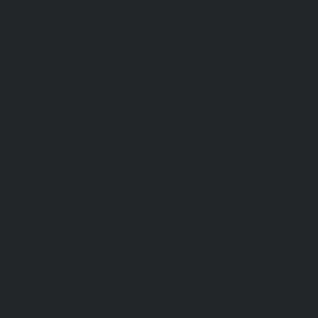
Мужчинам
Женщинам
Каталог одежды
Комбинезоны
Платья
Подарочные карты
Брюки
Мужские
Женские
Обувь
Мужские
Женские
Топы
Мужские
Женские
Халаты
Мужские
Женские
Аксессуары
Мужские
Женские
Костюмы