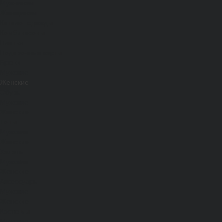
Мужчинам
Женщинам
Каталог одежды
Комбинезоны
Платья
Подарочные карты
Брюки
Мужские
Женские
Обувь
Мужские
Женские
Топы
Мужские
Женские
Халаты
Мужские
Женские
Аксессуары
Мужские
Женские
Костюмы
Мужские