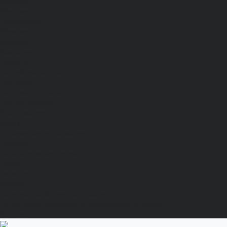
Мужские
Женские
Распродажа
Мужские
Женские
Компания
Новости
Сертификаты и награды
Шоу-румы
Доставка и оплата
Частые вопросы
Информация
Акции
Справочная информация
Размеры
Подарочные сертификаты
Оптом
Гарантия
Бренды
Политика конфиденциальности
Соглашение на обработку персональных данных
Контакты