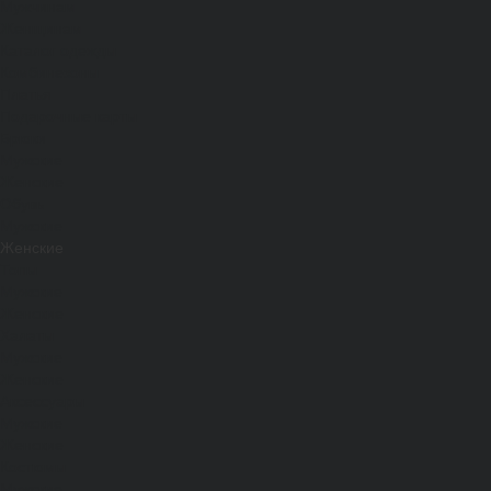
Мужчинам
Женщинам
Каталог одежды
Комбинезоны
Платья
Подарочные карты
Брюки
Мужские
Женские
Обувь
Мужские
Женские
Топы
Мужские
Женские
Халаты
Мужские
Женские
Аксессуары
Мужские
Женские
Костюмы
Мужские