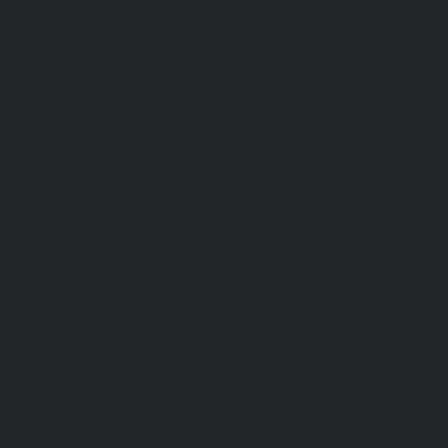
Мужчинам
Женщинам
Каталог одежды
Комбинезоны
Платья
Подарочные карты
Брюки
Мужские
Женские
Обувь
Мужские
Женские
Топы
Мужские
Женские
Халаты
Мужские
Женские
Аксессуары
Мужские
Женские
Костюмы