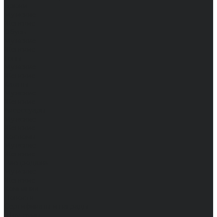
Брюки
Мужские
Женские
Обувь
Мужские
Женские
Топы
Мужские
Женские
Халаты
Мужские
Женские
Аксессуары
Мужские
Женские
Костюмы
Мужские
Женские
Распродажа
Мужские
Женские
Компания
Новости
Сертификаты и награды
Шоу-румы