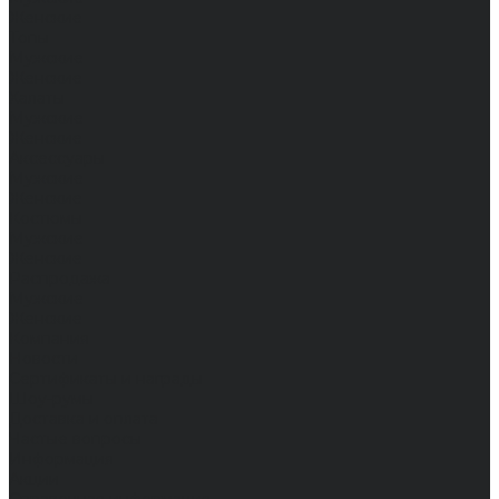
Женские
Топы
Мужские
Женские
Халаты
Мужские
Женские
Аксессуары
Мужские
Женские
Костюмы
Мужские
Женские
Распродажа
Мужские
Женские
Компания
Новости
Сертификаты и награды
Шоу-румы
Доставка и оплата
Частые вопросы
Информация
Акции