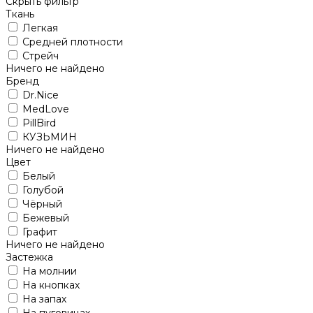
Скрыть фильтр
Ткань
Легкая
Средней плотности
Стрейч
Ничего не найдено
Бренд
Dr.Nice
MedLove
PillBird
КУЗЬМИН
Ничего не найдено
Цвет
Белый
Голубой
Чёрный
Бежевый
Графит
Ничего не найдено
Застежка
На молнии
На кнопках
На запах
На пуговицах