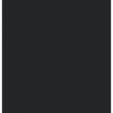
Доставка и оплата
Частые вопросы
Информация
Акции
Справочная информация
Размеры
Подарочные сертификаты
Оптом
Гарантия
Бренды
Политика конфиденциальности
Соглашение на обработку персональных данных
Контакты
...
Мужчинам
Женщинам
Каталог одежды
Комбинезоны
Платья
Подарочные карты
Брюки
Мужские
Женские
Обувь
Мужские