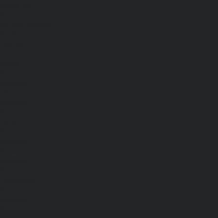
Мужчинам
Женщинам
Каталог одежды
Комбинезоны
Платья
Подарочные карты
Брюки
Мужские
Женские
Обувь
Мужские
Женские
Топы
Мужские
Женские
Халаты
Мужские
Женские
Аксессуары
Мужские
Женские
Костюмы