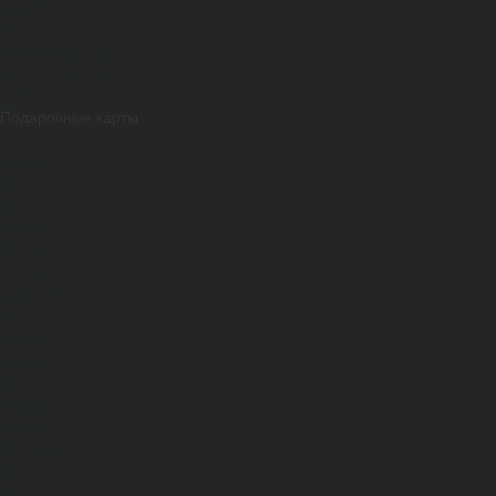
Мужчинам
Женщинам
Каталог одежды
Комбинезоны
Платья
Подарочные карты
Брюки
Мужские
Женские
Обувь
Мужские
Женские
Топы
Мужские
Женские
Халаты
Мужские
Женские
Аксессуары
Мужские
Женские
Костюмы
Мужские