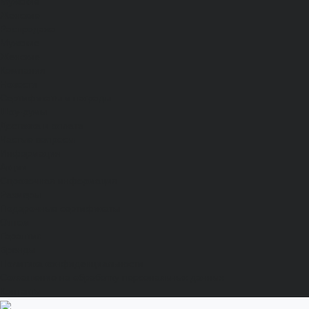
Мужские
Женские
Распродажа
Мужские
Женские
Компания
Новости
Сертификаты и награды
Шоу-румы
Доставка и оплата
Частые вопросы
Информация
Акции
Справочная информация
Размеры
Подарочные сертификаты
Оптом
Гарантия
Бренды
Политика конфиденциальности
Соглашение на обработку персональных данных
Контакты