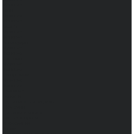
Женские
Топы
Мужские
Женские
Халаты
Мужские
Женские
Аксессуары
Мужские
Женские
Костюмы
Мужские
Женские
Распродажа
Мужские
Женские
Компания
Новости
Сертификаты и награды
Шоу-румы
Доставка и оплата
Частые вопросы
Информация
Акции