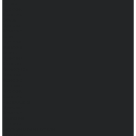
Брюки
Мужские
Женские
Обувь
Мужские
Женские
Топы
Мужские
Женские
Халаты
Мужские
Женские
Аксессуары
Мужские
Женские
Костюмы
Мужские
Женские
Распродажа
Мужские
Женские
Компания
Новости
Сертификаты и награды
Шоу-румы