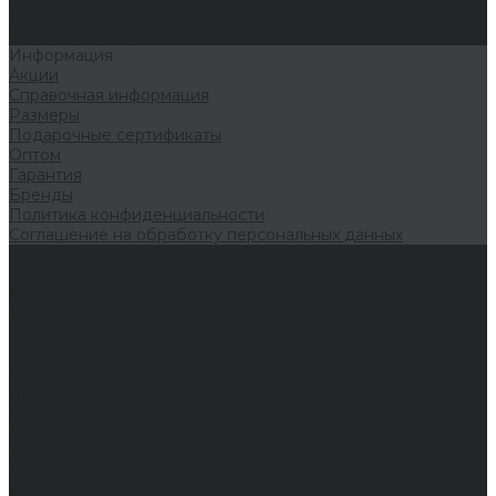
Доставка и оплата
Частые вопросы
Информация
Акции
Справочная информация
Размеры
Подарочные сертификаты
Оптом
Гарантия
Бренды
Политика конфиденциальности
Соглашение на обработку персональных данных
Контакты
...
Мужчинам
Женщинам
Каталог одежды
Комбинезоны
Платья
Подарочные карты
Брюки
Мужские
Женские
Обувь
Мужские