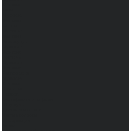
Женские
Топы
Мужские
Женские
Халаты
Мужские
Женские
Аксессуары
Мужские
Женские
Костюмы
Мужские
Женские
Распродажа
Мужские
Женские
Компания
Новости
Сертификаты и награды
Шоу-румы
Доставка и оплата
Частые вопросы
Информация
Акции