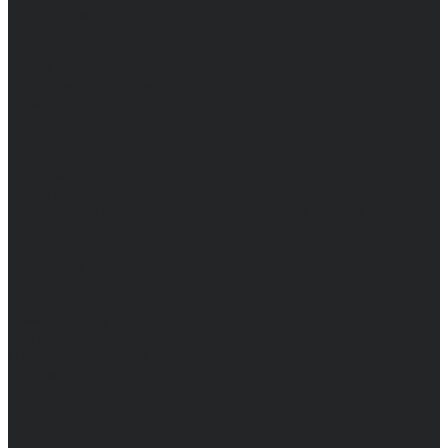
Доставка и оплата
Частые вопросы
Информация
Акции
Справочная информация
Размеры
Подарочные сертификаты
Оптом
Гарантия
Бренды
Политика конфиденциальности
Соглашение на обработку персональных данных
Контакты
...
Мужчинам
Женщинам
Каталог одежды
Комбинезоны
Платья
Подарочные карты
Брюки
Мужские
Женские
Обувь
Мужские