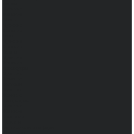
Брюки
Мужские
Женские
Обувь
Мужские
Женские
Топы
Мужские
Женские
Халаты
Мужские
Женские
Аксессуары
Мужские
Женские
Костюмы
Мужские
Женские
Распродажа
Мужские
Женские
Компания
Новости
Сертификаты и награды
Шоу-румы