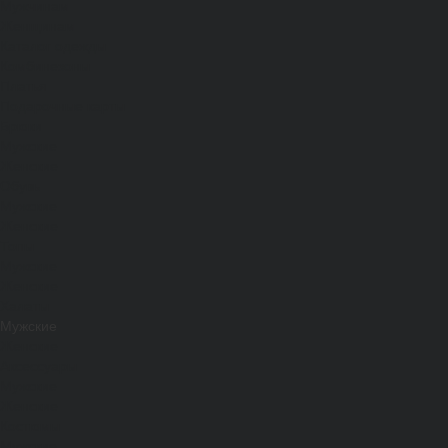
Мужчинам
Женщинам
Каталог одежды
Комбинезоны
Платья
Подарочные карты
Брюки
Мужские
Женские
Обувь
Мужские
Женские
Топы
Мужские
Женские
Халаты
Мужские
Женские
Аксессуары
Мужские
Женские
Костюмы
Мужские