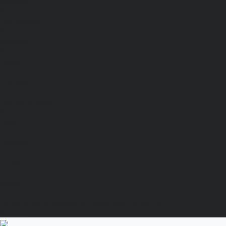
Мужские
Женские
Распродажа
Мужские
Женские
Компания
Новости
Сертификаты и награды
Шоу-румы
Доставка и оплата
Частые вопросы
Информация
Акции
Справочная информация
Размеры
Подарочные сертификаты
Оптом
Гарантия
Бренды
Политика конфиденциальности
Соглашение на обработку персональных данных
Контакты