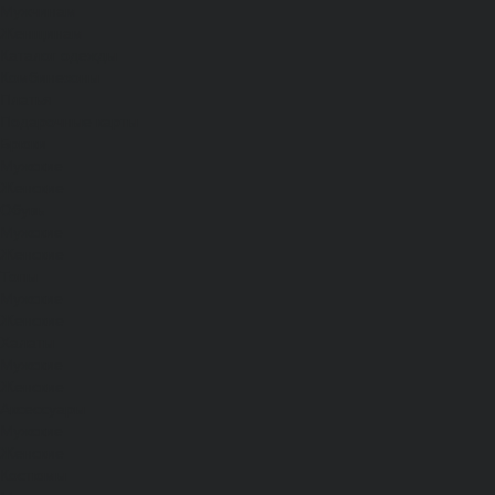
Мужчинам
Женщинам
Каталог одежды
Комбинезоны
Платья
Подарочные карты
Брюки
Мужские
Женские
Обувь
Мужские
Женские
Топы
Мужские
Женские
Халаты
Мужские
Женские
Аксессуары
Мужские
Женские
Костюмы