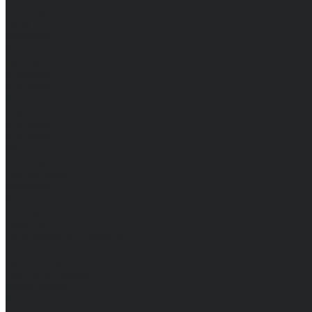
Женские
Топы
Мужские
Женские
Халаты
Мужские
Женские
Аксессуары
Мужские
Женские
Костюмы
Мужские
Женские
Распродажа
Мужские
Женские
Компания
Новости
Сертификаты и награды
Шоу-румы
Доставка и оплата
Частые вопросы
Информация
Акции