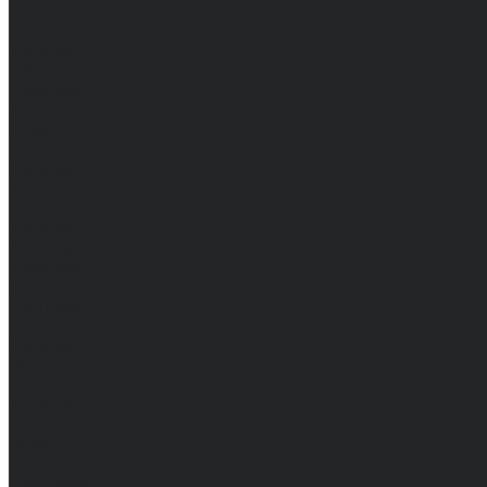
Брюки
Мужские
Женские
Обувь
Мужские
Женские
Топы
Мужские
Женские
Халаты
Мужские
Женские
Аксессуары
Мужские
Женские
Костюмы
Мужские
Женские
Распродажа
Мужские
Женские
Компания
Новости
Сертификаты и награды
Шоу-румы