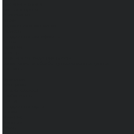
Доставка и оплата
Частые вопросы
Информация
Акции
Справочная информация
Размеры
Подарочные сертификаты
Оптом
Гарантия
Бренды
Политика конфиденциальности
Соглашение на обработку персональных данных
Контакты
...
Мужчинам
Женщинам
Каталог одежды
Комбинезоны
Платья
Подарочные карты
Брюки
Мужские
Женские
Обувь
Мужские