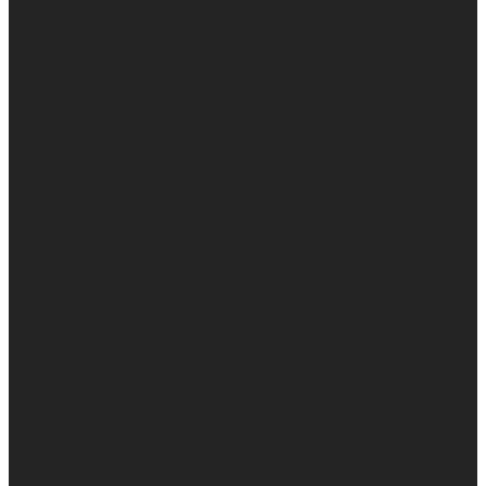
Брюки
Мужские
Женские
Обувь
Мужские
Женские
Топы
Мужские
Женские
Халаты
Мужские
Женские
Аксессуары
Мужские
Женские
Костюмы
Мужские
Женские
Распродажа
Мужские
Женские
Компания
Новости
Сертификаты и награды
Шоу-румы