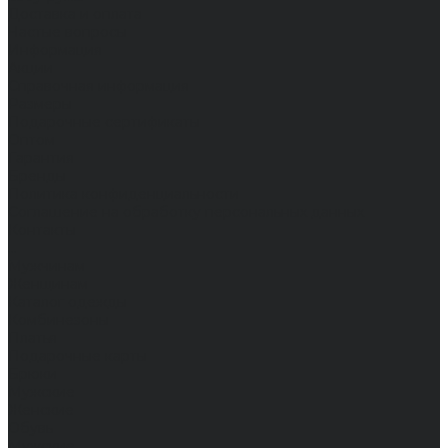
Доставка и оплата
Частые вопросы
Информация
Акции
Справочная информация
Размеры
Подарочные сертификаты
Оптом
Гарантия
Бренды
Политика конфиденциальности
Соглашение на обработку персональных данных
Контакты
...
Мужчинам
Женщинам
Каталог одежды
Комбинезоны
Платья
Подарочные карты
Брюки
Мужские
Женские
Обувь
Мужские