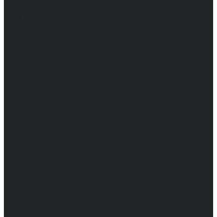
Женские
Топы
Мужские
Женские
Халаты
Мужские
Женские
Аксессуары
Мужские
Женские
Костюмы
Мужские
Женские
Распродажа
Мужские
Женские
Компания
Новости
Сертификаты и награды
Шоу-румы
Доставка и оплата
Частые вопросы
Информация
Акции