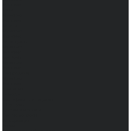
Женские
Топы
Мужские
Женские
Халаты
Мужские
Женские
Аксессуары
Мужские
Женские
Костюмы
Мужские
Женские
Распродажа
Мужские
Женские
Компания
Новости
Сертификаты и награды
Шоу-румы
Доставка и оплата
Частые вопросы
Информация
Акции