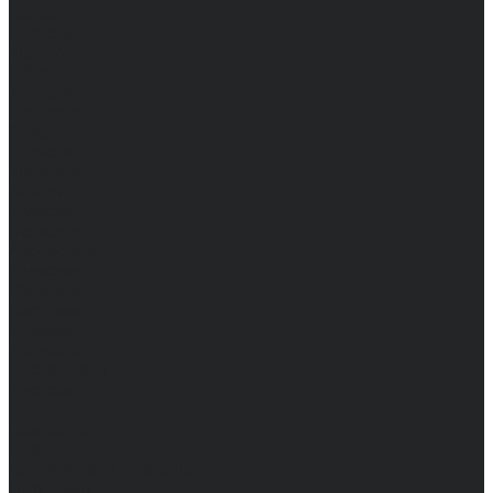
Брюки
Мужские
Женские
Обувь
Мужские
Женские
Топы
Мужские
Женские
Халаты
Мужские
Женские
Аксессуары
Мужские
Женские
Костюмы
Мужские
Женские
Распродажа
Мужские
Женские
Компания
Новости
Сертификаты и награды
Шоу-румы