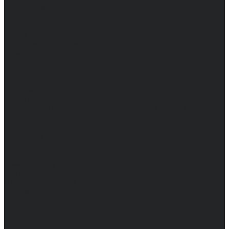
Доставка и оплата
Частые вопросы
Информация
Акции
Справочная информация
Размеры
Подарочные сертификаты
Оптом
Гарантия
Бренды
Политика конфиденциальности
Соглашение на обработку персональных данных
Контакты
...
Мужчинам
Женщинам
Каталог одежды
Комбинезоны
Платья
Подарочные карты
Брюки
Мужские
Женские
Обувь
Мужские