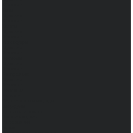
Женские
Топы
Мужские
Женские
Халаты
Мужские
Женские
Аксессуары
Мужские
Женские
Костюмы
Мужские
Женские
Распродажа
Мужские
Женские
Компания
Новости
Сертификаты и награды
Шоу-румы
Доставка и оплата
Частые вопросы
Информация
Акции