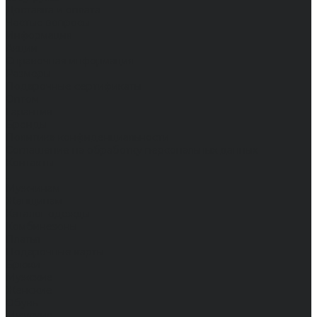
Доставка и оплата
Частые вопросы
Информация
Акции
Справочная информация
Размеры
Подарочные сертификаты
Оптом
Гарантия
Бренды
Политика конфиденциальности
Соглашение на обработку персональных данных
Контакты
...
Мужчинам
Женщинам
Каталог одежды
Комбинезоны
Платья
Подарочные карты
Брюки
Мужские
Женские
Обувь
Мужские