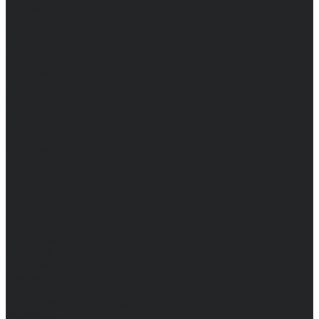
Брюки
Мужские
Женские
Обувь
Мужские
Женские
Топы
Мужские
Женские
Халаты
Мужские
Женские
Аксессуары
Мужские
Женские
Костюмы
Мужские
Женские
Распродажа
Мужские
Женские
Компания
Новости
Сертификаты и награды
Шоу-румы