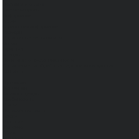
Доставка и оплата
Частые вопросы
Информация
Акции
Справочная информация
Размеры
Подарочные сертификаты
Оптом
Гарантия
Бренды
Политика конфиденциальности
Соглашение на обработку персональных данных
Контакты
...
Мужчинам
Женщинам
Каталог одежды
Комбинезоны
Платья
Подарочные карты
Брюки
Мужские
Женские
Обувь
Мужские