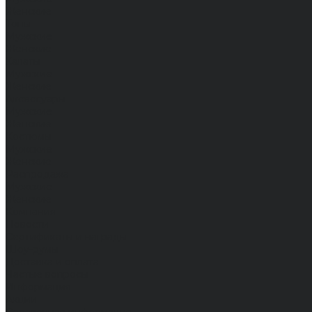
Женские
Топы
Мужские
Женские
Халаты
Мужские
Женские
Аксессуары
Мужские
Женские
Костюмы
Мужские
Женские
Распродажа
Мужские
Женские
Компания
Новости
Сертификаты и награды
Шоу-румы
Доставка и оплата
Частые вопросы
Информация
Акции