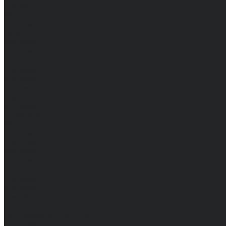
Брюки
Мужские
Женские
Обувь
Мужские
Женские
Топы
Мужские
Женские
Халаты
Мужские
Женские
Аксессуары
Мужские
Женские
Костюмы
Мужские
Женские
Распродажа
Мужские
Женские
Компания
Новости
Сертификаты и награды
Шоу-румы