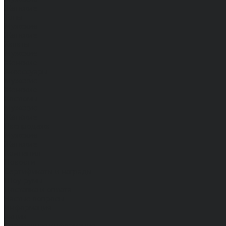
Женские
Топы
Мужские
Женские
Халаты
Мужские
Женские
Аксессуары
Мужские
Женские
Костюмы
Мужские
Женские
Распродажа
Мужские
Женские
Компания
Новости
Сертификаты и награды
Шоу-румы
Доставка и оплата
Частые вопросы
Информация
Акции