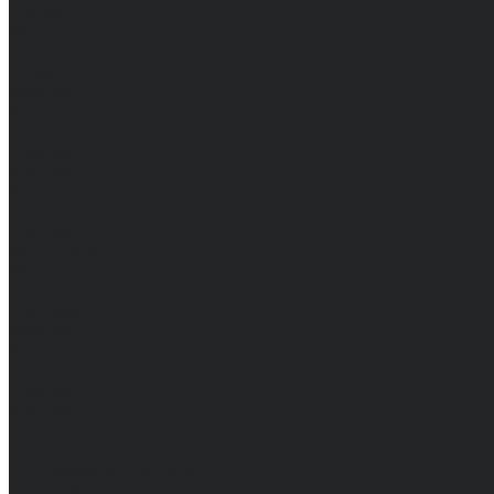
Брюки
Мужские
Женские
Обувь
Мужские
Женские
Топы
Мужские
Женские
Халаты
Мужские
Женские
Аксессуары
Мужские
Женские
Костюмы
Мужские
Женские
Распродажа
Мужские
Женские
Компания
Новости
Сертификаты и награды
Шоу-румы