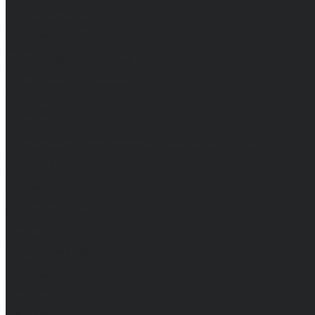
Доставка и оплата
Частые вопросы
Информация
Акции
Справочная информация
Размеры
Подарочные сертификаты
Оптом
Гарантия
Бренды
Политика конфиденциальности
Соглашение на обработку персональных данных
Контакты
...
Мужчинам
Женщинам
Каталог одежды
Комбинезоны
Платья
Подарочные карты
Брюки
Мужские
Женские
Обувь
Мужские