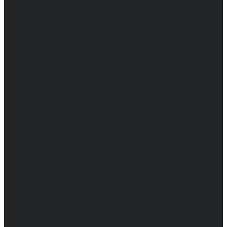
Брюки
Мужские
Женские
Обувь
Мужские
Женские
Топы
Мужские
Женские
Халаты
Мужские
Женские
Аксессуары
Мужские
Женские
Костюмы
Мужские
Женские
Распродажа
Мужские
Женские
Компания
Новости
Сертификаты и награды
Шоу-румы