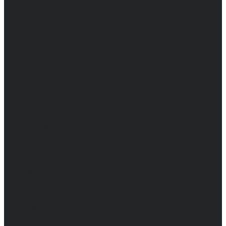
Женские
Топы
Мужские
Женские
Халаты
Мужские
Женские
Аксессуары
Мужские
Женские
Костюмы
Мужские
Женские
Распродажа
Мужские
Женские
Компания
Новости
Сертификаты и награды
Шоу-румы
Доставка и оплата
Частые вопросы
Информация
Акции