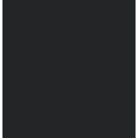
Доставка и оплата
Частые вопросы
Информация
Акции
Справочная информация
Размеры
Подарочные сертификаты
Оптом
Гарантия
Бренды
Политика конфиденциальности
Соглашение на обработку персональных данных
Контакты
...
Мужчинам
Женщинам
Каталог одежды
Комбинезоны
Платья
Подарочные карты
Брюки
Мужские
Женские
Обувь
Мужские