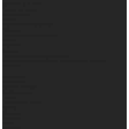
Доставка и оплата
Частые вопросы
Информация
Акции
Справочная информация
Размеры
Подарочные сертификаты
Оптом
Гарантия
Бренды
Политика конфиденциальности
Соглашение на обработку персональных данных
Контакты
...
Мужчинам
Женщинам
Каталог одежды
Комбинезоны
Платья
Подарочные карты
Брюки
Мужские
Женские
Обувь
Мужские