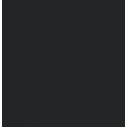
Брюки
Мужские
Женские
Обувь
Мужские
Женские
Топы
Мужские
Женские
Халаты
Мужские
Женские
Аксессуары
Мужские
Женские
Костюмы
Мужские
Женские
Распродажа
Мужские
Женские
Компания
Новости
Сертификаты и награды
Шоу-румы