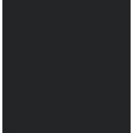
Женские
Топы
Мужские
Женские
Халаты
Мужские
Женские
Аксессуары
Мужские
Женские
Костюмы
Мужские
Женские
Распродажа
Мужские
Женские
Компания
Новости
Сертификаты и награды
Шоу-румы
Доставка и оплата
Частые вопросы
Информация
Акции