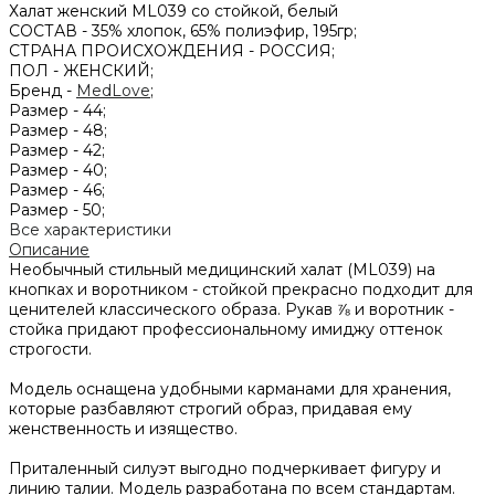
Халат женский ML039 со стойкой, белый
СОСТАВ -
35% хлопок, 65% полиэфир, 195гр;
СТРАНА ПРОИСХОЖДЕНИЯ -
РОССИЯ;
ПОЛ -
ЖЕНСКИЙ;
Бренд -
MedLove
;
Размер -
44;
Размер -
48;
Размер -
42;
Размер -
40;
Размер -
46;
Размер -
50;
Все характеристики
Описание
Необычный стильный медицинский халат (ML039) на
кнопках и воротником - стойкой прекрасно подходит для
ценителей классического образа. Рукав ⅞ и воротник -
стойка придают профессиональному имиджу оттенок
строгости.
Модель оснащена удобными карманами для хранения,
которые разбавляют строгий образ, придавая ему
женственность и изящество.
Приталенный силуэт выгодно подчеркивает фигуру и
линию талии. Модель разработана по всем стандартам.