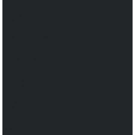
Доставка и оплата
Частые вопросы
Информация
Акции
Справочная информация
Размеры
Подарочные сертификаты
Оптом
Гарантия
Бренды
Политика конфиденциальности
Соглашение на обработку персональных данных
Контакты
...
Мужчинам
Женщинам
Каталог одежды
Комбинезоны
Платья
Подарочные карты
Брюки
Мужские
Женские
Обувь
Мужские