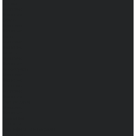
Брюки
Мужские
Женские
Обувь
Мужские
Женские
Топы
Мужские
Женские
Халаты
Мужские
Женские
Аксессуары
Мужские
Женские
Костюмы
Мужские
Женские
Распродажа
Мужские
Женские
Компания
Новости
Сертификаты и награды
Шоу-румы