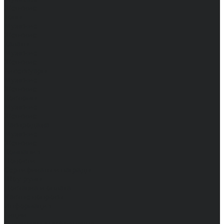
Женские
Топы
Мужские
Женские
Халаты
Мужские
Женские
Аксессуары
Мужские
Женские
Костюмы
Мужские
Женские
Распродажа
Мужские
Женские
Компания
Новости
Сертификаты и награды
Шоу-румы
Доставка и оплата
Частые вопросы
Информация
Акции