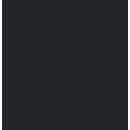
Брюки
Мужские
Женские
Обувь
Мужские
Женские
Топы
Мужские
Женские
Халаты
Мужские
Женские
Аксессуары
Мужские
Женские
Костюмы
Мужские
Женские
Распродажа
Мужские
Женские
Компания
Новости
Сертификаты и награды
Шоу-румы