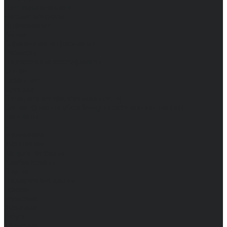
Доставка и оплата
Частые вопросы
Информация
Акции
Справочная информация
Размеры
Подарочные сертификаты
Оптом
Гарантия
Бренды
Политика конфиденциальности
Соглашение на обработку персональных данных
Контакты
...
Мужчинам
Женщинам
Каталог одежды
Комбинезоны
Платья
Подарочные карты
Брюки
Мужские
Женские
Обувь
Мужские