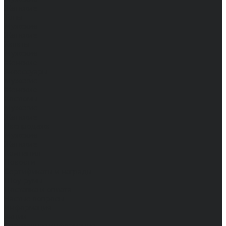
Женские
Топы
Мужские
Женские
Халаты
Мужские
Женские
Аксессуары
Мужские
Женские
Костюмы
Мужские
Женские
Распродажа
Мужские
Женские
Компания
Новости
Сертификаты и награды
Шоу-румы
Доставка и оплата
Частые вопросы
Информация
Акции