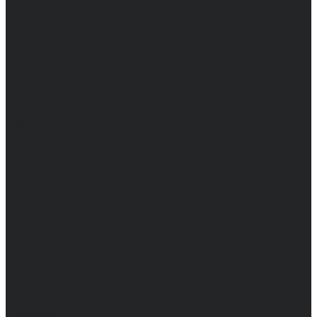
Брюки
Мужские
Женские
Обувь
Мужские
Женские
Топы
Мужские
Женские
Халаты
Мужские
Женские
Аксессуары
Мужские
Женские
Костюмы
Мужские
Женские
Распродажа
Мужские
Женские
Компания
Новости
Сертификаты и награды
Шоу-румы