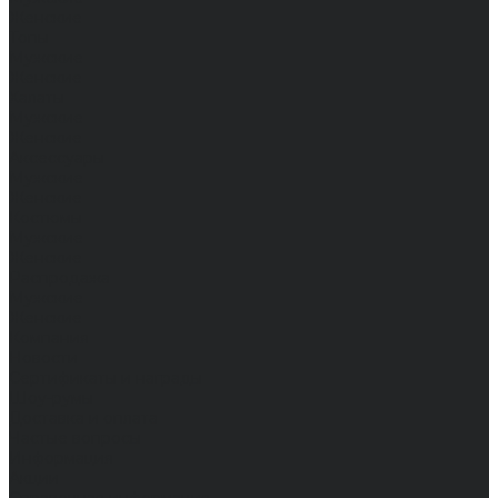
Женские
Топы
Мужские
Женские
Халаты
Мужские
Женские
Аксессуары
Мужские
Женские
Костюмы
Мужские
Женские
Распродажа
Мужские
Женские
Компания
Новости
Сертификаты и награды
Шоу-румы
Доставка и оплата
Частые вопросы
Информация
Акции