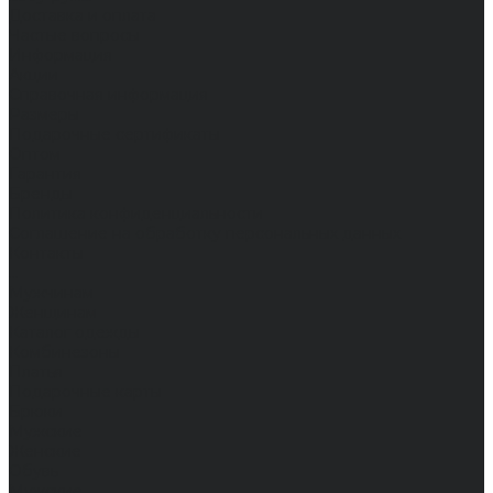
Доставка и оплата
Частые вопросы
Информация
Акции
Справочная информация
Размеры
Подарочные сертификаты
Оптом
Гарантия
Бренды
Политика конфиденциальности
Соглашение на обработку персональных данных
Контакты
...
Мужчинам
Женщинам
Каталог одежды
Комбинезоны
Платья
Подарочные карты
Брюки
Мужские
Женские
Обувь
Мужские