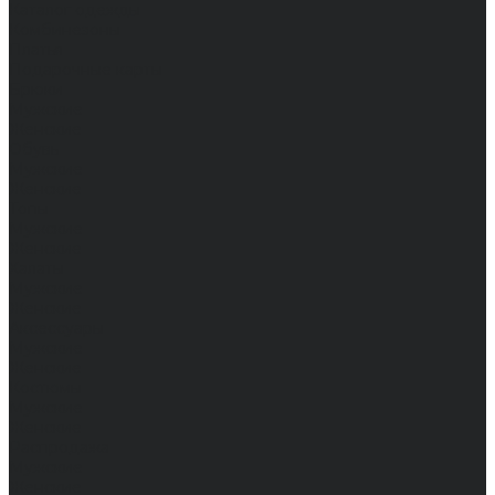
Каталог одежды
Комбинезоны
Платья
Подарочные карты
Брюки
Мужские
Женские
Обувь
Мужские
Женские
Топы
Мужские
Женские
Халаты
Мужские
Женские
Аксессуары
Мужские
Женские
Костюмы
Мужские
Женские
Распродажа
Мужские
Женские