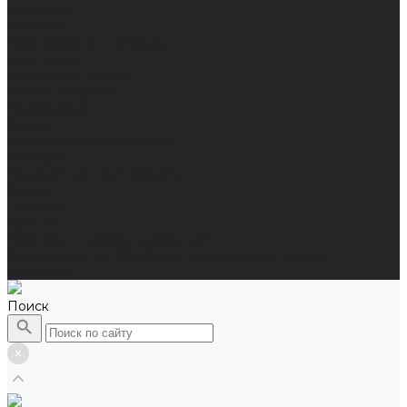
Компания
Новости
Сертификаты и награды
Шоу-румы
Доставка и оплата
Частые вопросы
Информация
Акции
Справочная информация
Размеры
Подарочные сертификаты
Оптом
Гарантия
Бренды
Политика конфиденциальности
Соглашение на обработку персональных данных
Контакты
Поиск