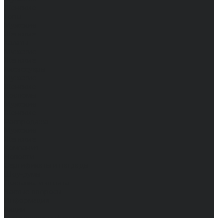
Женские
Топы
Мужские
Женские
Халаты
Мужские
Женские
Аксессуары
Мужские
Женские
Костюмы
Мужские
Женские
Распродажа
Мужские
Женские
Компания
Новости
Сертификаты и награды
Шоу-румы
Доставка и оплата
Частые вопросы
Информация
Акции