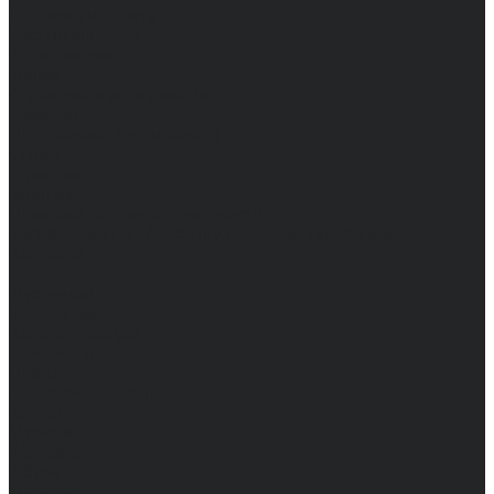
Доставка и оплата
Частые вопросы
Информация
Акции
Справочная информация
Размеры
Подарочные сертификаты
Оптом
Гарантия
Бренды
Политика конфиденциальности
Соглашение на обработку персональных данных
Контакты
...
Мужчинам
Женщинам
Каталог одежды
Комбинезоны
Платья
Подарочные карты
Брюки
Мужские
Женские
Обувь
Мужские