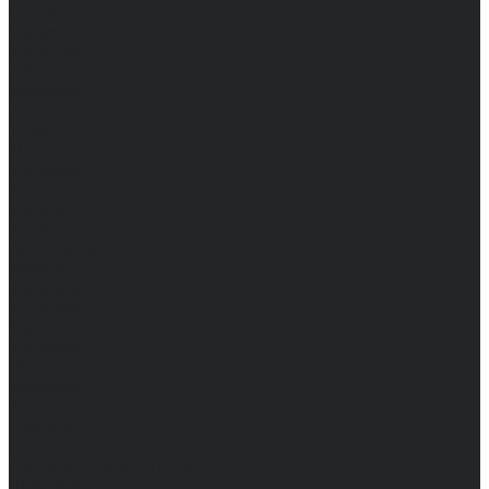
Брюки
Мужские
Женские
Обувь
Мужские
Женские
Топы
Мужские
Женские
Халаты
Мужские
Женские
Аксессуары
Мужские
Женские
Костюмы
Мужские
Женские
Распродажа
Мужские
Женские
Компания
Новости
Сертификаты и награды
Шоу-румы