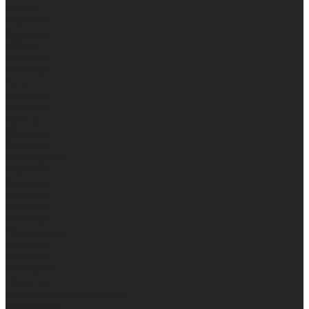
Брюки
Мужские
Женские
Обувь
Мужские
Женские
Топы
Мужские
Женские
Халаты
Мужские
Женские
Аксессуары
Мужские
Женские
Костюмы
Мужские
Женские
Распродажа
Мужские
Женские
Компания
Новости
Сертификаты и награды
Шоу-румы