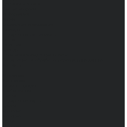
Доставка и оплата
Частые вопросы
Информация
Акции
Справочная информация
Размеры
Подарочные сертификаты
Оптом
Гарантия
Бренды
Политика конфиденциальности
Соглашение на обработку персональных данных
Контакты
...
Мужчинам
Женщинам
Каталог одежды
Комбинезоны
Платья
Подарочные карты
Брюки
Мужские
Женские
Обувь
Мужские