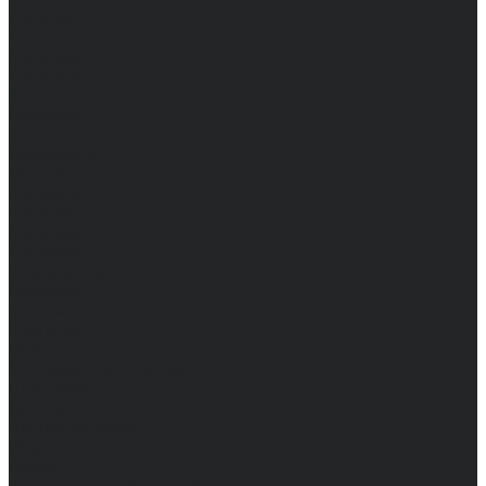
Женские
Топы
Мужские
Женские
Халаты
Мужские
Женские
Аксессуары
Мужские
Женские
Костюмы
Мужские
Женские
Распродажа
Мужские
Женские
Компания
Новости
Сертификаты и награды
Шоу-румы
Доставка и оплата
Частые вопросы
Информация
Акции