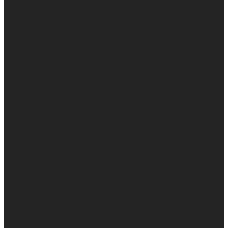
Брюки
Мужские
Женские
Обувь
Мужские
Женские
Топы
Мужские
Женские
Халаты
Мужские
Женские
Аксессуары
Мужские
Женские
Костюмы
Мужские
Женские
Распродажа
Мужские
Женские
Компания
Новости
Сертификаты и награды
Шоу-румы