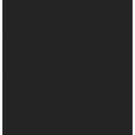
Доставка и оплата
Частые вопросы
Информация
Акции
Справочная информация
Размеры
Подарочные сертификаты
Оптом
Гарантия
Бренды
Политика конфиденциальности
Соглашение на обработку персональных данных
Контакты
...
Мужчинам
Женщинам
Каталог одежды
Комбинезоны
Платья
Подарочные карты
Брюки
Мужские
Женские
Обувь
Мужские