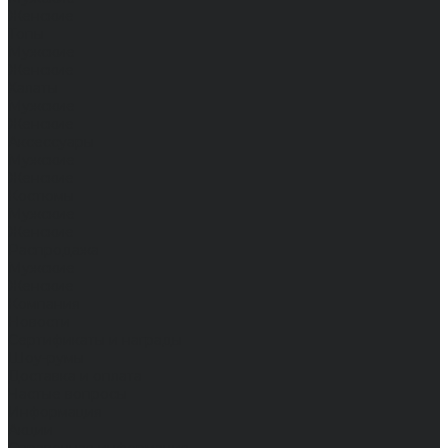
Женские
Топы
Мужские
Женские
Халаты
Мужские
Женские
Аксессуары
Мужские
Женские
Костюмы
Мужские
Женские
Распродажа
Мужские
Женские
Компания
Новости
Сертификаты и награды
Шоу-румы
Доставка и оплата
Частые вопросы
Информация
Акции