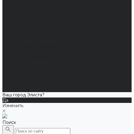
Компания
Новости
Сертификаты и награды
Шоу-румы
Доставка и оплата
Частые вопросы
Информация
Акции
Справочная информация
Размеры
Подарочные сертификаты
Оптом
Гарантия
Бренды
Политика конфиденциальности
Соглашение на обработку персональных данных
Контакты
Ваш город Элиста?
Да
Изменить
Поиск