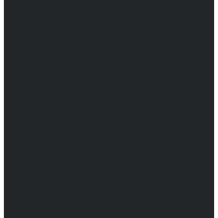
Каталог одежды
Комбинезоны
Платья
Подарочные карты
Брюки
Мужские
Женские
Обувь
Мужские
Женские
Топы
Мужские
Женские
Халаты
Мужские
Женские
Аксессуары
Мужские
Женские
Костюмы
Мужские
Женские
Распродажа
Мужские
Женские