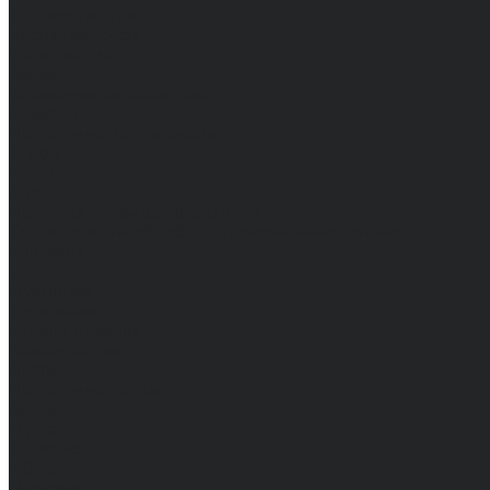
Доставка и оплата
Частые вопросы
Информация
Акции
Справочная информация
Размеры
Подарочные сертификаты
Оптом
Гарантия
Бренды
Политика конфиденциальности
Соглашение на обработку персональных данных
Контакты
...
Мужчинам
Женщинам
Каталог одежды
Комбинезоны
Платья
Подарочные карты
Брюки
Мужские
Женские
Обувь
Мужские