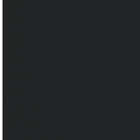
Женские
Топы
Мужские
Женские
Халаты
Мужские
Женские
Аксессуары
Мужские
Женские
Костюмы
Мужские
Женские
Распродажа
Мужские
Женские
Компания
Новости
Сертификаты и награды
Шоу-румы
Доставка и оплата
Частые вопросы
Информация
Акции