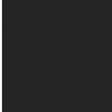
Женские
Топы
Мужские
Женские
Халаты
Мужские
Женские
Аксессуары
Мужские
Женские
Костюмы
Мужские
Женские
Распродажа
Мужские
Женские
Компания
Новости
Сертификаты и награды
Шоу-румы
Доставка и оплата
Частые вопросы
Информация
Акции