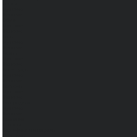
Брюки
Мужские
Женские
Обувь
Мужские
Женские
Топы
Мужские
Женские
Халаты
Мужские
Женские
Аксессуары
Мужские
Женские
Костюмы
Мужские
Женские
Распродажа
Мужские
Женские
Компания
Новости
Сертификаты и награды
Шоу-румы