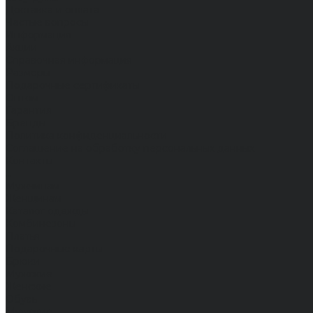
Доставка и оплата
Частые вопросы
Информация
Акции
Справочная информация
Размеры
Подарочные сертификаты
Оптом
Гарантия
Бренды
Политика конфиденциальности
Соглашение на обработку персональных данных
Контакты
...
Мужчинам
Женщинам
Каталог одежды
Комбинезоны
Платья
Подарочные карты
Брюки
Мужские
Женские
Обувь
Мужские