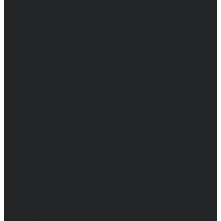
Брюки
Мужские
Женские
Обувь
Мужские
Женские
Топы
Мужские
Женские
Халаты
Мужские
Женские
Аксессуары
Мужские
Женские
Костюмы
Мужские
Женские
Распродажа
Мужские
Женские
Компания
Новости
Сертификаты и награды
Шоу-румы