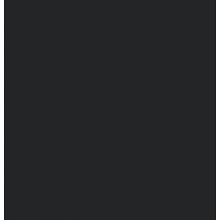
Женские
Топы
Мужские
Женские
Халаты
Мужские
Женские
Аксессуары
Мужские
Женские
Костюмы
Мужские
Женские
Распродажа
Мужские
Женские
Компания
Новости
Сертификаты и награды
Шоу-румы
Доставка и оплата
Частые вопросы
Информация
Акции