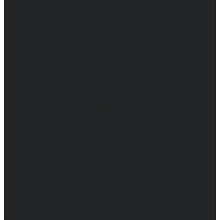
Доставка и оплата
Частые вопросы
Информация
Акции
Справочная информация
Размеры
Подарочные сертификаты
Оптом
Гарантия
Бренды
Политика конфиденциальности
Соглашение на обработку персональных данных
Контакты
...
Мужчинам
Женщинам
Каталог одежды
Комбинезоны
Платья
Подарочные карты
Брюки
Мужские
Женские
Обувь
Мужские