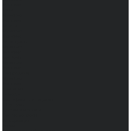
Женские
Топы
Мужские
Женские
Халаты
Мужские
Женские
Аксессуары
Мужские
Женские
Костюмы
Мужские
Женские
Распродажа
Мужские
Женские
Компания
Новости
Сертификаты и награды
Шоу-румы
Доставка и оплата
Частые вопросы
Информация
Акции