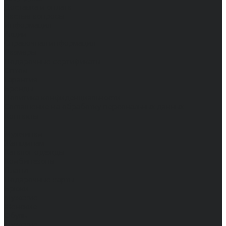
Доставка и оплата
Частые вопросы
Информация
Акции
Справочная информация
Размеры
Подарочные сертификаты
Оптом
Гарантия
Бренды
Политика конфиденциальности
Соглашение на обработку персональных данных
Контакты
...
Мужчинам
Женщинам
Каталог одежды
Комбинезоны
Платья
Подарочные карты
Брюки
Мужские
Женские
Обувь
Мужские