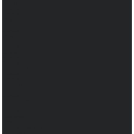
Брюки
Мужские
Женские
Обувь
Мужские
Женские
Топы
Мужские
Женские
Халаты
Мужские
Женские
Аксессуары
Мужские
Женские
Костюмы
Мужские
Женские
Распродажа
Мужские
Женские
Компания
Новости
Сертификаты и награды
Шоу-румы