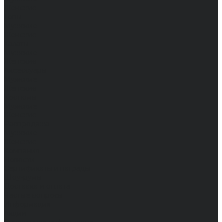
Женские
Топы
Мужские
Женские
Халаты
Мужские
Женские
Аксессуары
Мужские
Женские
Костюмы
Мужские
Женские
Распродажа
Мужские
Женские
Компания
Новости
Сертификаты и награды
Шоу-румы
Доставка и оплата
Частые вопросы
Информация
Акции