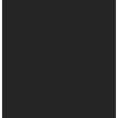
Доставка и оплата
Частые вопросы
Информация
Акции
Справочная информация
Размеры
Подарочные сертификаты
Оптом
Гарантия
Бренды
Политика конфиденциальности
Соглашение на обработку персональных данных
Контакты
...
Мужчинам
Женщинам
Каталог одежды
Комбинезоны
Платья
Подарочные карты
Брюки
Мужские
Женские
Обувь
Мужские