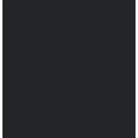
Брюки
Мужские
Женские
Обувь
Мужские
Женские
Топы
Мужские
Женские
Халаты
Мужские
Женские
Аксессуары
Мужские
Женские
Костюмы
Мужские
Женские
Распродажа
Мужские
Женские
Компания
Новости
Сертификаты и награды
Шоу-румы