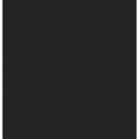
Женские
Топы
Мужские
Женские
Халаты
Мужские
Женские
Аксессуары
Мужские
Женские
Костюмы
Мужские
Женские
Распродажа
Мужские
Женские
Компания
Новости
Сертификаты и награды
Шоу-румы
Доставка и оплата
Частые вопросы
Информация
Акции