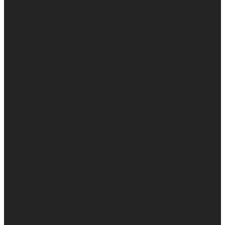
Брюки
Мужские
Женские
Обувь
Мужские
Женские
Топы
Мужские
Женские
Халаты
Мужские
Женские
Аксессуары
Мужские
Женские
Костюмы
Мужские
Женские
Распродажа
Мужские
Женские
Компания
Новости
Сертификаты и награды
Шоу-румы