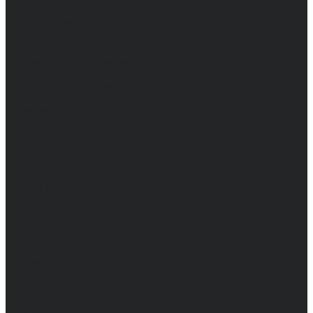
Доставка и оплата
Частые вопросы
Информация
Акции
Справочная информация
Размеры
Подарочные сертификаты
Оптом
Гарантия
Бренды
Политика конфиденциальности
Соглашение на обработку персональных данных
Контакты
...
Мужчинам
Женщинам
Каталог одежды
Комбинезоны
Платья
Подарочные карты
Брюки
Мужские
Женские
Обувь
Мужские