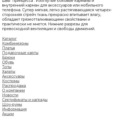
швы "принцесса". Изогнутые боковые карманы и
внутренний карман для аксессуаров или мобильного
телефона. Супер мягкая, легко растягивающаяся четырех-
сторонняя стрейч ткань прекрасно впитывает влагу,
обладает грязеотталкивающими свойствами и
практически не мнется. Нижние разрезы для
превосходной вентиляции и свободы движений.
Каталог
Комбинезоны
Платья
Подарочные карты
Брюки
Обувь
Топы
Халаты
Аксессуары
Костюмы
Распродажа
О компании
Новости
Сертификаты и награды
Шоу-румы
Информация
Акции