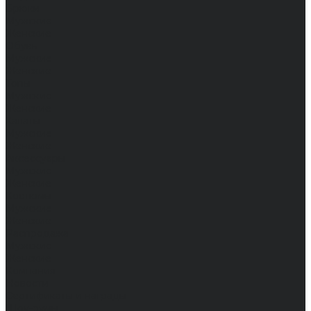
Брюки
Мужские
Женские
Обувь
Мужские
Женские
Топы
Мужские
Женские
Халаты
Мужские
Женские
Аксессуары
Мужские
Женские
Костюмы
Мужские
Женские
Распродажа
Мужские
Женские
Компания
Новости
Сертификаты и награды
Шоу-румы