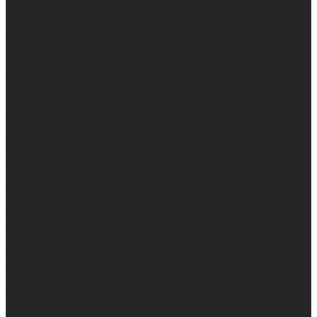
Женские
Топы
Мужские
Женские
Халаты
Мужские
Женские
Аксессуары
Мужские
Женские
Костюмы
Мужские
Женские
Распродажа
Мужские
Женские
Компания
Новости
Сертификаты и награды
Шоу-румы
Доставка и оплата
Частые вопросы
Информация
Акции