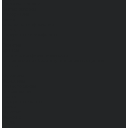
Доставка и оплата
Частые вопросы
Информация
Акции
Справочная информация
Размеры
Подарочные сертификаты
Оптом
Гарантия
Бренды
Политика конфиденциальности
Соглашение на обработку персональных данных
Контакты
...
Мужчинам
Женщинам
Каталог одежды
Комбинезоны
Платья
Подарочные карты
Брюки
Мужские
Женские
Обувь
Мужские