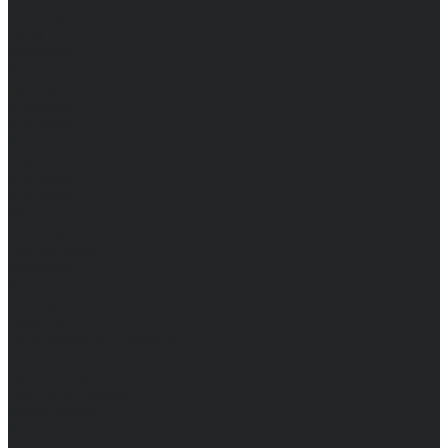
Женские
Топы
Мужские
Женские
Халаты
Мужские
Женские
Аксессуары
Мужские
Женские
Костюмы
Мужские
Женские
Распродажа
Мужские
Женские
Компания
Новости
Сертификаты и награды
Шоу-румы
Доставка и оплата
Частые вопросы
Информация
Акции