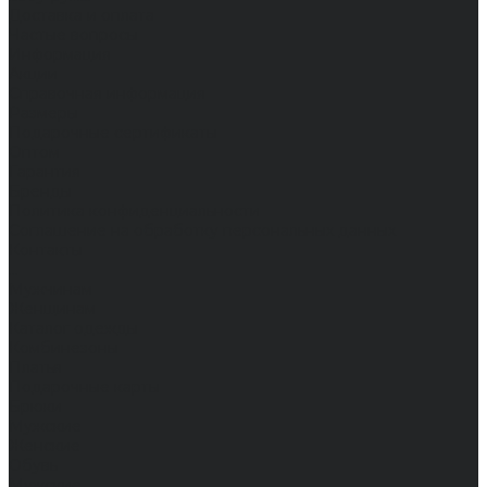
Доставка и оплата
Частые вопросы
Информация
Акции
Справочная информация
Размеры
Подарочные сертификаты
Оптом
Гарантия
Бренды
Политика конфиденциальности
Соглашение на обработку персональных данных
Контакты
...
Мужчинам
Женщинам
Каталог одежды
Комбинезоны
Платья
Подарочные карты
Брюки
Мужские
Женские
Обувь
Мужские