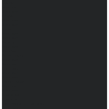
Брюки
Мужские
Женские
Обувь
Мужские
Женские
Топы
Мужские
Женские
Халаты
Мужские
Женские
Аксессуары
Мужские
Женские
Костюмы
Мужские
Женские
Распродажа
Мужские
Женские
Компания
Новости
Сертификаты и награды
Шоу-румы