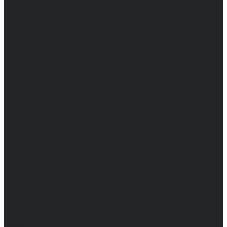
Доставка и оплата
Частые вопросы
Информация
Акции
Справочная информация
Размеры
Подарочные сертификаты
Оптом
Гарантия
Бренды
Политика конфиденциальности
Соглашение на обработку персональных данных
Контакты
...
Мужчинам
Женщинам
Каталог одежды
Комбинезоны
Платья
Подарочные карты
Брюки
Мужские
Женские
Обувь
Мужские