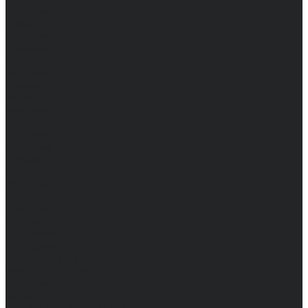
Женские
Топы
Мужские
Женские
Халаты
Мужские
Женские
Аксессуары
Мужские
Женские
Костюмы
Мужские
Женские
Распродажа
Мужские
Женские
Компания
Новости
Сертификаты и награды
Шоу-румы
Доставка и оплата
Частые вопросы
Информация
Акции