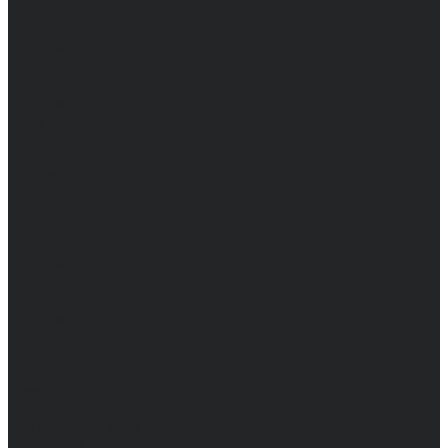
Брюки
Мужские
Женские
Обувь
Мужские
Женские
Топы
Мужские
Женские
Халаты
Мужские
Женские
Аксессуары
Мужские
Женские
Костюмы
Мужские
Женские
Распродажа
Мужские
Женские
Компания
Новости
Сертификаты и награды
Шоу-румы