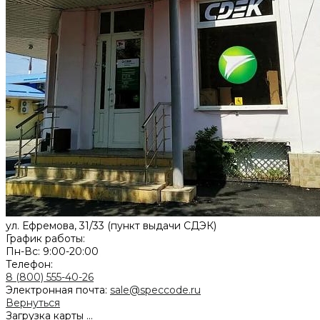
ул. Ефремова, 31/33 (пункт выдачи СДЭК)
График работы:
Пн-Вс: 9:00-20:00
Телефон:
8 (800) 555-40-26
Электронная почта:
sale@speccode.ru
Вернуться
Загрузка карты ...