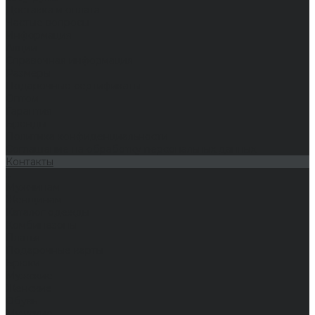
Доставка и оплата
Частые вопросы
Информация
Акции
Справочная информация
Размеры
Подарочные сертификаты
Оптом
Гарантия
Бренды
Политика конфиденциальности
Соглашение на обработку персональных данных
Контакты
...
Мужчинам
Женщинам
Каталог одежды
Комбинезоны
Платья
Подарочные карты
Брюки
Мужские
Женские
Обувь
Мужские