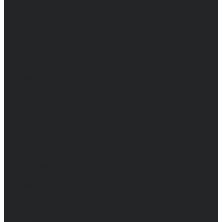
Брюки
Мужские
Женские
Обувь
Мужские
Женские
Топы
Мужские
Женские
Халаты
Мужские
Женские
Аксессуары
Мужские
Женские
Костюмы
Мужские
Женские
Распродажа
Мужские
Женские
Компания
Новости
Сертификаты и награды
Шоу-румы