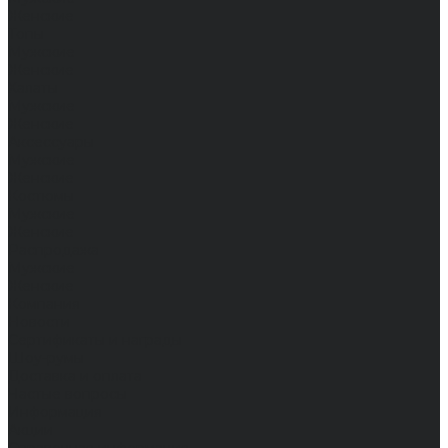
Женские
Топы
Мужские
Женские
Халаты
Мужские
Женские
Аксессуары
Мужские
Женские
Костюмы
Мужские
Женские
Распродажа
Мужские
Женские
Компания
Новости
Сертификаты и награды
Шоу-румы
Доставка и оплата
Частые вопросы
Информация
Акции